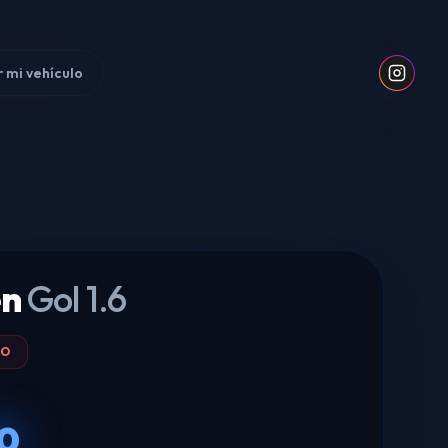
 mi vehículo
en
Gol 1.6
DO
0