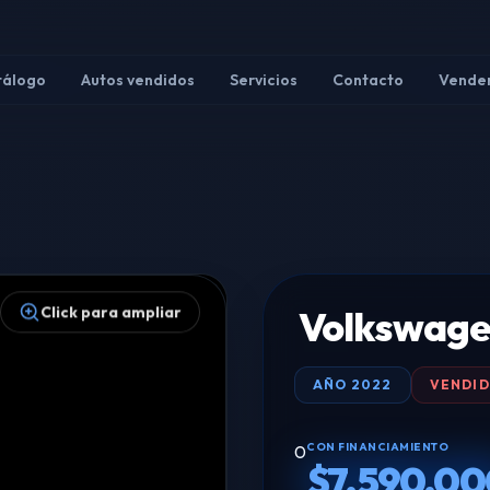
tálogo
Autos vendidos
Servicios
Contacto
Vender
Volkswag
Click para ampliar
AÑO
2022
VENDI
CON FINANCIAMIENTO
0
$7.590.00