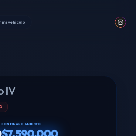
 mi vehículo
o IV
O
CON FINANCIAMIENTO
0
$7.590.000