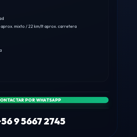
ad
 aprox. mixto / 22 km/lt aprox. carretera
a
ONTACTAR POR WHATSAPP
+56 9 5667 2745