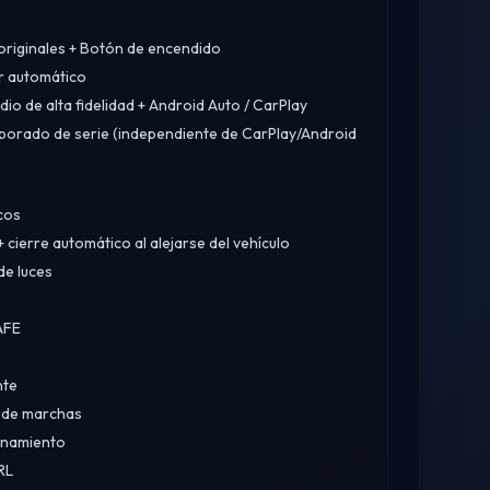
s originales + Botón de encendido
or automático
udio de alta fidelidad + Android Auto / CarPlay
orado de serie (independiente de CarPlay/Android
icos
 cierre automático al alejarse del vehículo
de luces
AFE
nte
 de marchas
onamiento
RL