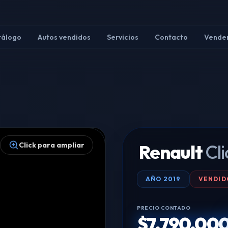
tálogo
Autos vendidos
Servicios
Contacto
Vender
Click para ampliar
Renault
Cli
AÑO
2019
VENDID
PRECIO CONTADO
$7.790.00