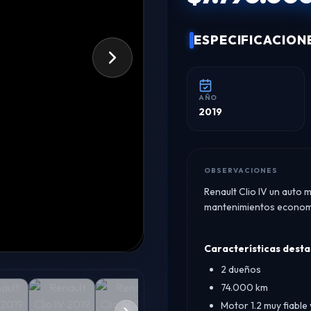
ESPECIFICACION
AÑO
2019
OBSERVACIONES
Renault Clio IV un aut
mantenimientos economi
Características dest
2 dueños
74.000 km
Motor 1.2 muy fiabl