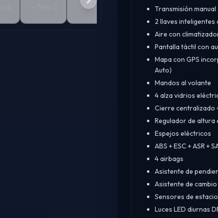
Transmisión manual
2 llaves inteligente
Aire con climatizad
Pantalla táctil con a
Mapa con GPS incorp
Auto)
Mandos al volante
4 alza vidrios eléctr
Cierre centralizado +
Regulador de altura 
Espejos eléctricos
ABS + ESC + ASR + S
4 airbags
Asistente de pendie
Asistente de cambio
Sensores de estaci
Luces LED diurnas D