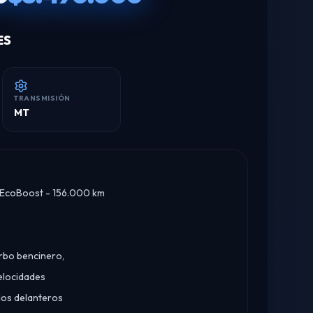
ES
TRANSMISIÓN
MT
 EcoBoost - 156.000 km
rbo bencinero,
elocidades
dos delanteros