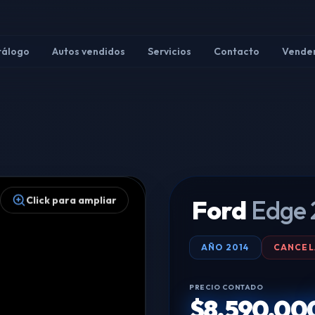
tálogo
Autos vendidos
Servicios
Contacto
Vender
Click para ampliar
Ford
Edge 
AÑO
2014
CANCE
PRECIO CONTADO
$8.590.00