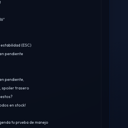
t
16″
 estabilidad (ESC)
 en pendiente
en pendiente,
 spoiler trasero
uestos?
todos en stock!
agenda tu prueba de manejo