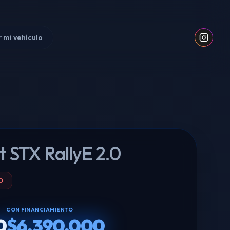
 mi vehículo
t STX RallyE 2.0
O
CON FINANCIAMIENTO
0
$6.390.000